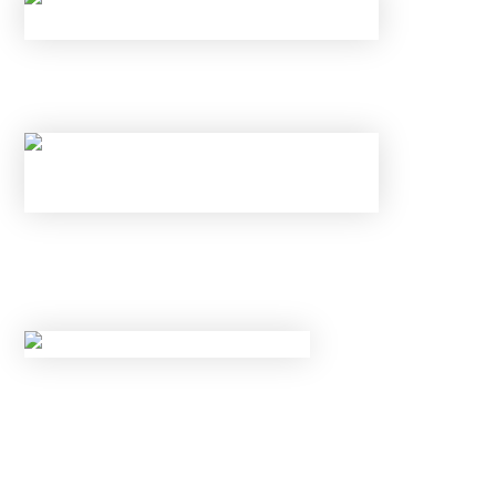
КАК ОБОЙТИ НОВЫЕ ЛИМИТЫ ЦБ И
ГАРАНТИРОВАННО ПОЛУЧИТЬ ОДОБРЕНИЕ?
НОВЫЕ ЛИМИТЫ ПО КРЕДИТАМ С МАЯ 2026
ГОДА: КОМУ БАНКИ ТЕПЕРЬ
ГАРАНТИРОВАННО ОТКАЖУТ?
НОВЫЕ ПРАВИЛА КОНТРОЛЯ НАЛИЧНЫХ С
20 МАЯ 2026 ГОДА: ЗА КАКИЕ ПЕРЕВОДЫ И
ПОПОЛНЕНИЯ КАРТ ЗАБЛОКИРУЮТ СЧЕТ?