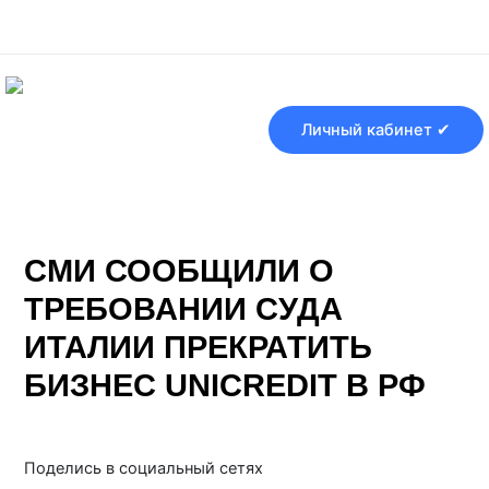
Перейти
Навигация
к
по
содержимому
записям
Личный кабинет ✔
СМИ СООБЩИЛИ О
ТРЕБОВАНИИ СУДА
ИТАЛИИ ПРЕКРАТИТЬ
БИЗНЕС UNICREDIT В РФ
От
Банки ру
/
19.07.2025
Поделись в социальный сетях