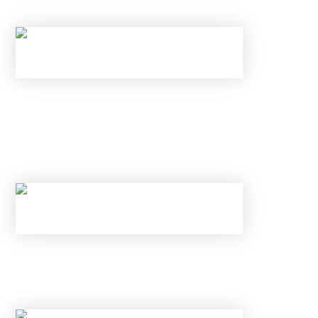
НАЛОГОВЫЕ ВЫЧЕТЫ В 2026 ГОДУ
С 1 ИЮНЯ ИЗМЕНИЛИСЬ ПРАВИЛА ПО
КАРТАМ И ВКЛАДАМ В БАНКАХ: КАК
ИЗБЕЖАТЬ БЛОКИРОВКИ ПЕРЕВОДА И
ОТКРЫТЬ ВКЛАД ПОД 25% В ИЮНЕ 2026
ГОДА
НОВЫЕ ЛИМИТЫ ПО КРЕДИТАМ С МАЯ 2026
ГОДА: КОМУ БАНКИ ТЕПЕРЬ
ГАРАНТИРОВАННО ОТКАЖУТ?