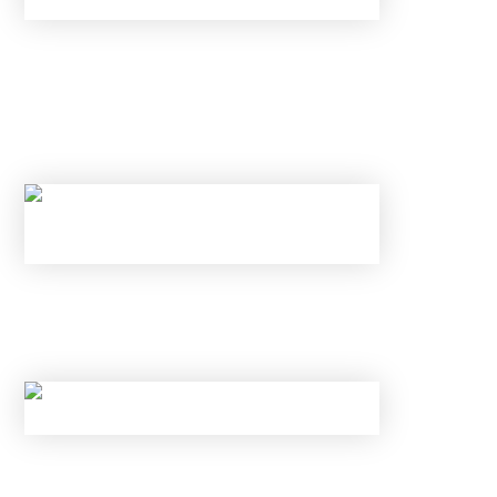
С 1 ИЮНЯ ИЗМЕНИЛИСЬ ПРАВИЛА ПО
КАРТАМ И ВКЛАДАМ В БАНКАХ: КАК
ИЗБЕЖАТЬ БЛОКИРОВКИ ПЕРЕВОДА И
ОТКРЫТЬ ВКЛАД ПОД 25% В ИЮНЕ 2026
ГОДА
НОВЫЕ ЛИМИТЫ ПО КРЕДИТАМ С МАЯ 2026
ГОДА: КОМУ БАНКИ ТЕПЕРЬ
ГАРАНТИРОВАННО ОТКАЖУТ?
КАК ОБОЙТИ НОВЫЕ ЛИМИТЫ ЦБ И