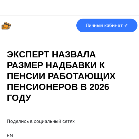
Перейти
Навигация
к
по
содержимому
записям
Личный кабинет ✔
ЭКСПЕРТ НАЗВАЛА
РАЗМЕР НАДБАВКИ К
ПЕНСИИ РАБОТАЮЩИХ
ПЕНСИОНЕРОВ В 2026
ГОДУ
От
Банки ру
/
21.06.2026
Поделись в социальный сетях
EN