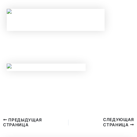
ГАРАНТИРОВАННО ПОЛУЧИТЬ ОДОБРЕНИЕ?
НОВЫЕ ЛИМИТЫ ПО КРЕДИТАМ С МАЯ 2026
ГОДА: КОМУ БАНКИ ТЕПЕРЬ
ГАРАНТИРОВАННО ОТКАЖУТ?
НОВЫЕ ПРАВИЛА КОНТРОЛЯ НАЛИЧНЫХ С
20 МАЯ 2026 ГОДА: ЗА КАКИЕ ПЕРЕВОДЫ И
ПОПОЛНЕНИЯ КАРТ ЗАБЛОКИРУЮТ СЧЕТ?
СЛЕДУЮЩАЯ
ПРЕДЫДУЩАЯ
СТРАНИЦА
СТРАНИЦА