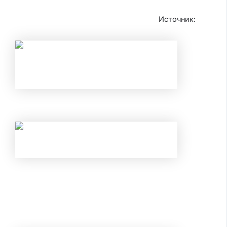
Источник:
iz.ru
НАЛОГОВЫЕ ВЫЧЕТЫ В 2026 ГОДУ
С 1 ИЮНЯ ИЗМЕНИЛИСЬ ПРАВИЛА ПО
КАРТАМ И ВКЛАДАМ В БАНКАХ: КАК
ИЗБЕЖАТЬ БЛОКИРОВКИ ПЕРЕВОДА И
ОТКРЫТЬ ВКЛАД ПОД 25% В ИЮНЕ 2026
ГОДА