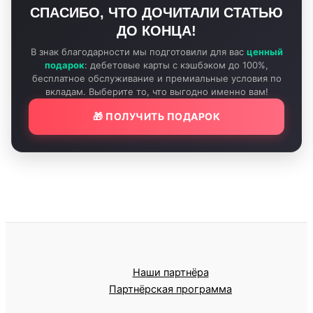
СПАСИБО, ЧТО ДОЧИТАЛИ СТАТЬЮ
ДО КОНЦА!
В знак благодарности мы подготовили для вас
ценный
подарок
: дебетовые карты с кэшбэком до 100%,
бесплатное обслуживание и премиальные условия по
вкладам. Выберите то, что выгодно именно вам!
🎁 ПОЛУЧИТЬ ПОДАРОК
Наши партнёра
Партнёрская программа