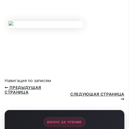
НОВЫЕ ЛИМИТЫ ПО КРЕДИТАМ С МАЯ
2026 ГОДА: КОМУ БАНКИ ТЕПЕРЬ
ГАРАНТИРОВАННО ОТКАЖУТ?
НОВЫЕ ПРАВИЛА КОНТРОЛЯ НАЛИЧНЫХ
С 20 МАЯ 2026 ГОДА: ЗА КАКИЕ
ПЕРЕВОДЫ И ПОПОЛНЕНИЯ КАРТ
ЗАБЛОКИРУЮТ СЧЕТ?
Навигация по записям
ПРЕДЫДУЩАЯ
СТРАНИЦА
СЛЕДУЮЩАЯ СТРАНИЦА
БОНУС ЗА ЧТЕНИЕ