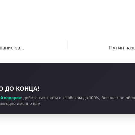
БКИ хотят включить в комплексное урегулирование задолженности
Ю ДО КОНЦА!
й подарок
: дебетовые карты с кэшбэком до 100%, бесплатное обс
 выгодно именно вам!