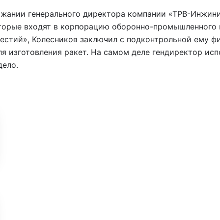
держании генерального директора компании «ТРВ-Инжин
торые входят в корпорацию оборонно-промышленного 
естий», Колесников заключил с подконтрольной ему фи
ля изготовления ракет. На самом деле гендиректор исп
дело.
У