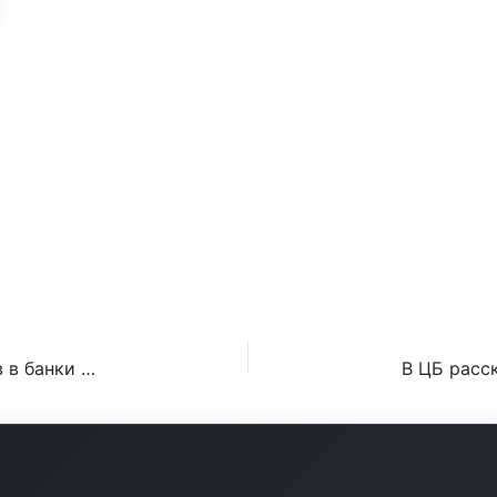
МАЯ 2026 ГОДА: КОМУ БАНКИ ТЕПЕРЬ ГАР
ЧНЫХ С 20 МАЯ 2026 ГОДА: ЗА КАКИЕ ПЕР
В ВТБ предсказали рекордный приток средств в банки по итогам года