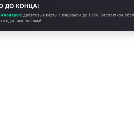
Ю ДО КОНЦА!
й подарок
: дебетовые карты с кэшбэком до 100%, бесплатное обс
 выгодно именно вам!