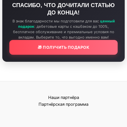
СПАСИБО, ЧТО ДОЧИТАЛИ СТАТЬЮ
ДО КОНЦА!
В знак благодарности мы подготовили для вас
ценный
подарок
: дебетовые карты с кэшбэком до 100%,
бесплатное обслуживание и премиальные условия по
вкладам. Выберите то, что выгодно именно вам!
🎁 ПОЛУЧИТЬ ПОДАРОК
Наши партнёра
Партнёрская программа