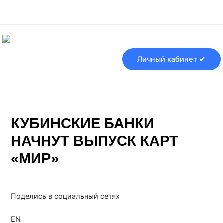
Перейти
Навигация
к
по
содержимому
записям
Личный кабинет ✔
КУБИНСКИЕ БАНКИ
НАЧНУТ ВЫПУСК КАРТ
«МИР»
От
Банки ру
/
20.05.2025
Поделись в социальный сетях
EN