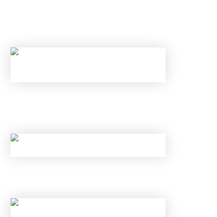
КАРТАМ И ВКЛАДАМ В БАНКАХ: КАК
ИЗБЕЖАТЬ БЛОКИРОВКИ ПЕРЕВОДА И
ОТКРЫТЬ ВКЛАД ПОД 25% В ИЮНЕ 2026
ГОДА
НОВЫЕ ЛИМИТЫ ПО КРЕДИТАМ С МАЯ 2026
ГОДА: КОМУ БАНКИ ТЕПЕРЬ
ГАРАНТИРОВАННО ОТКАЖУТ?
КАК ОБОЙТИ НОВЫЕ ЛИМИТЫ ЦБ И
ГАРАНТИРОВАННО ПОЛУЧИТЬ ОДОБРЕНИЕ?