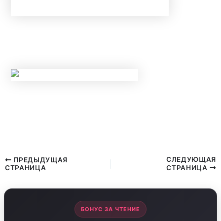
НОВЫЕ ЛИМИТЫ ПО КРЕДИТАМ С МАЯ 2026
ГОДА: КОМУ БАНКИ ТЕПЕРЬ
ГАРАНТИРОВАННО ОТКАЖУТ?
НОВЫЕ ПРАВИЛА КОНТРОЛЯ НАЛИЧНЫХ С
20 МАЯ 2026 ГОДА: ЗА КАКИЕ ПЕРЕВОДЫ И
ПОПОЛНЕНИЯ КАРТ ЗАБЛОКИРУЮТ СЧЕТ?
СЛЕДУЮЩАЯ
ПРЕДЫДУЩАЯ
СТРАНИЦА
СТРАНИЦА
БОНУС ЗА ЧТЕНИЕ