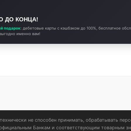
Ю ДО КОНЦА!
й подарок
: дебетовые карты с кэшбэком до 100%, бесплатное обс
 выгодно именно вам!
технически не способен принимать, обрабатывать пер
 официальным Банкам и соответствующим товарным зн