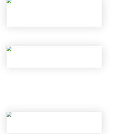
НАЛОГОВЫЕ ВЫЧЕТЫ В 2026 ГОДУ
С 1 ИЮНЯ ИЗМЕНИЛИСЬ ПРАВИЛА ПО
КАРТАМ И ВКЛАДАМ В БАНКАХ: КАК
ИЗБЕЖАТЬ БЛОКИРОВКИ ПЕРЕВОДА И
ОТКРЫТЬ ВКЛАД ПОД 25% В ИЮНЕ 2026
ГОДА