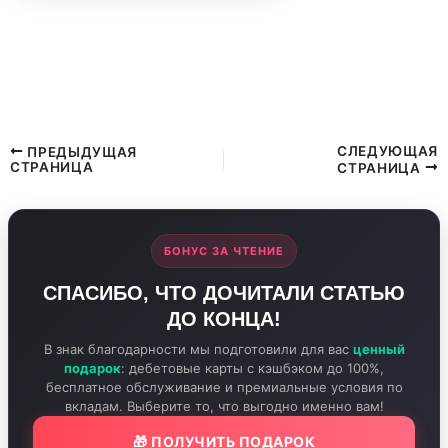
НОВЫЕ ПРАВИЛА КОНТРОЛЯ НАЛИЧНЫХ С
20 МАЯ 2026 ГОДА: ЗА КАКИЕ ПЕРЕВОДЫ И
ПОПОЛНЕНИЯ КАРТ ЗАБЛОКИРУЮТ СЧЕТ?
СЛЕДУЮЩАЯ
ПРЕДЫДУЩАЯ
СТРАНИЦА
СТРАНИЦА
БОНУС ЗА ЧТЕНИЕ
СПАСИБО, ЧТО ДОЧИТАЛИ СТАТЬЮ
ДО КОНЦА!
В знак благодарности мы подготовили для вас
ценный
подарок
: дебетовые карты с кэшбэком до 100%,
бесплатное обслуживание и премиальные условия по
вкладам. Выберите то, что выгодно именно вам!
🎁 ПОЛУЧИТЬ ПОДАРОК