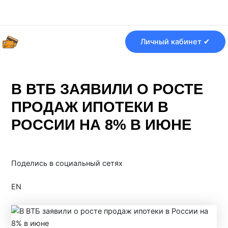
Перейти
Навигация
к
по
содержимому
записям
Личный кабинет ✔
В ВТБ ЗАЯВИЛИ О РОСТЕ
ПРОДАЖ ИПОТЕКИ В
РОССИИ НА 8% В ИЮНЕ
От
Банки ру
/
19.07.2025
Поделись в социальный сетях
EN