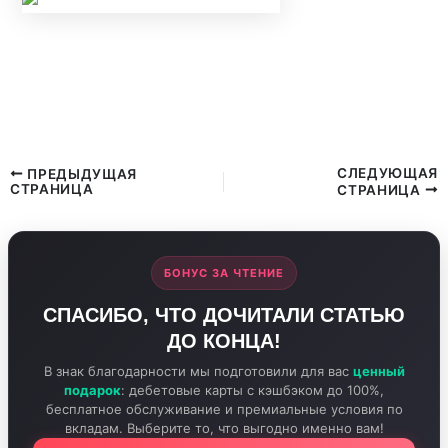
НОВЫЕ ПРАВИЛА КОНТРОЛЯ НАЛИЧНЫХ С
20 МАЯ 2026 ГОДА: ЗА КАКИЕ ПЕРЕВОДЫ И
ПОПОЛНЕНИЯ КАРТ ЗАБЛОКИРУЮТ СЧЕТ?
СЛЕДУЮЩАЯ
ПРЕДЫДУЩАЯ
СТРАНИЦА
СТРАНИЦА
БОНУС ЗА ЧТЕНИЕ
СПАСИБО, ЧТО ДОЧИТАЛИ СТАТЬЮ
ДО КОНЦА!
В знак благодарности мы подготовили для вас
ценный
подарок
: дебетовые карты с кэшбэком до 100%,
бесплатное обслуживание и премиальные условия по
вкладам. Выберите то, что выгодно именно вам!