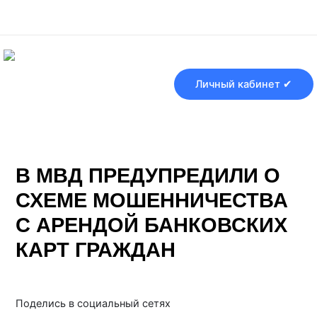
Перейти
Навигация
к
по
содержимому
записям
Личный кабинет ✔
В МВД ПРЕДУПРЕДИЛИ О
СХЕМЕ МОШЕННИЧЕСТВА
С АРЕНДОЙ БАНКОВСКИХ
КАРТ ГРАЖДАН
От
Банки ру
/
19.07.2025
Поделись в социальный сетях