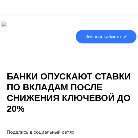
Перейти
Навигация
к
по
содержимому
записям
Личный кабинет ✔
БАНКИ ОПУСКАЮТ СТАВКИ
ПО ВКЛАДАМ ПОСЛЕ
СНИЖЕНИЯ КЛЮЧЕВОЙ ДО
20%
От
Банки ру
/
10.06.2025
Поделись в социальный сетях