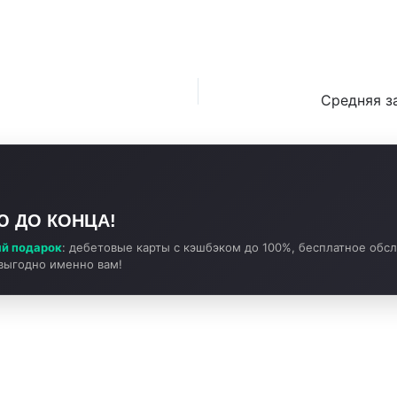
Ю ДО КОНЦА!
й подарок
: дебетовые карты с кэшбэком до 100%, бесплатное обс
 выгодно именно вам!