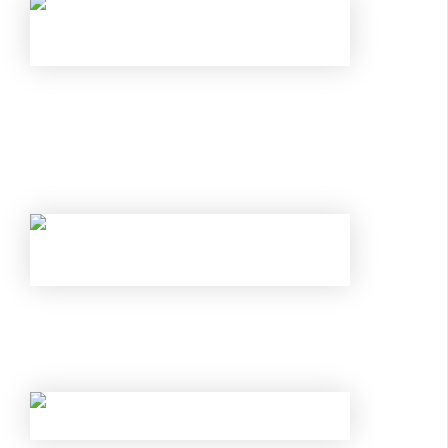
С 1 ИЮНЯ ИЗМЕНИЛИСЬ ПРАВИЛА ПО
КАРТАМ И ВКЛАДАМ В БАНКАХ: КАК
ИЗБЕЖАТЬ БЛОКИРОВКИ ПЕРЕВОДА И
ОТКРЫТЬ ВКЛАД ПОД 25% В ИЮНЕ 2026
ГОДА
НОВЫЕ ЛИМИТЫ ПО КРЕДИТАМ С МАЯ
2026 ГОДА: КОМУ БАНКИ ТЕПЕРЬ
ГАРАНТИРОВАННО ОТКАЖУТ?