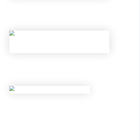
КАК ОБОЙТИ НОВЫЕ ЛИМИТЫ ЦБ И
ГАРАНТИРОВАННО ПОЛУЧИТЬ
ОДОБРЕНИЕ?
НОВЫЕ ЛИМИТЫ ПО КРЕДИТАМ С МАЯ
2026 ГОДА: КОМУ БАНКИ ТЕПЕРЬ
ГАРАНТИРОВАННО ОТКАЖУТ?
НОВЫЕ ПРАВИЛА КОНТРОЛЯ НАЛИЧНЫХ
С 20 МАЯ 2026 ГОДА: ЗА КАКИЕ
ПЕРЕВОДЫ И ПОПОЛНЕНИЯ КАРТ
ЗАБЛОКИРУЮТ СЧЕТ?