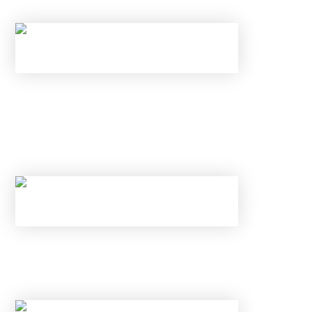
НАЛОГОВЫЕ ВЫЧЕТЫ В 2026 ГОДУ
С 1 ИЮНЯ ИЗМЕНИЛИСЬ ПРАВИЛА ПО
КАРТАМ И ВКЛАДАМ В БАНКАХ: КАК
ИЗБЕЖАТЬ БЛОКИРОВКИ ПЕРЕВОДА И
ОТКРЫТЬ ВКЛАД ПОД 25% В ИЮНЕ 2026
ГОДА
НОВЫЕ ЛИМИТЫ ПО КРЕДИТАМ С МАЯ 2026
ГОДА: КОМУ БАНКИ ТЕПЕРЬ
ГАРАНТИРОВАННО ОТКАЖУТ?