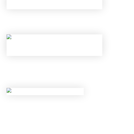
КАК ОБОЙТИ НОВЫЕ ЛИМИТЫ ЦБ И
ГАРАНТИРОВАННО ПОЛУЧИТЬ ОДОБРЕНИЕ?
НОВЫЕ ЛИМИТЫ ПО КРЕДИТАМ С МАЯ 2026
ГОДА: КОМУ БАНКИ ТЕПЕРЬ
ГАРАНТИРОВАННО ОТКАЖУТ?
НОВЫЕ ПРАВИЛА КОНТРОЛЯ НАЛИЧНЫХ С
20 МАЯ 2026 ГОДА: ЗА КАКИЕ ПЕРЕВОДЫ И
ПОПОЛНЕНИЯ КАРТ ЗАБЛОКИРУЮТ СЧЕТ?