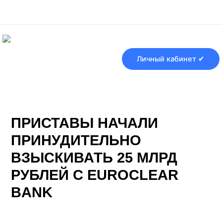
Перейти
Навигация
к
по
содержимому
записям
Личный кабинет ✔
ПРИСТАВЫ НАЧАЛИ
ПРИНУДИТЕЛЬНО
ВЗЫСКИВАТЬ 25 МЛРД
РУБЛЕЙ С EUROCLEAR
BANK
От
Банки ру
/
02.06.2026