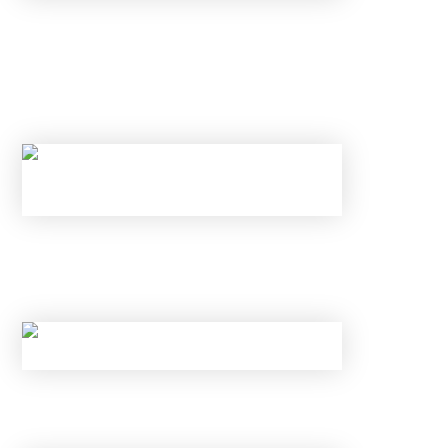
С 1 ИЮНЯ ИЗМЕНИЛИСЬ ПРАВИЛА ПО
КАРТАМ И ВКЛАДАМ В БАНКАХ: КАК
ИЗБЕЖАТЬ БЛОКИРОВКИ ПЕРЕВОДА И
ОТКРЫТЬ ВКЛАД ПОД 25% В ИЮНЕ 2026
ГОДА
НОВЫЕ ЛИМИТЫ ПО КРЕДИТАМ С МАЯ 2026
ГОДА: КОМУ БАНКИ ТЕПЕРЬ
ГАРАНТИРОВАННО ОТКАЖУТ?
КАК ОБОЙТИ НОВЫЕ ЛИМИТЫ ЦБ И
ГАРАНТИРОВАННО ПОЛУЧИТЬ ОДОБРЕНИЕ?