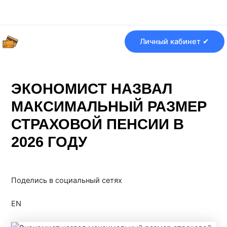
Перейти
Навигация
к
по
содержимому
записям
Личный кабинет ✔
ЭКОНОМИСТ НАЗВАЛ
МАКСИМАЛЬНЫЙ РАЗМЕР
СТРАХОВОЙ ПЕНСИИ В
2026 ГОДУ
От
Банки ру
/
24.05.2026
Поделись в социальный сетях
EN