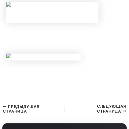
НОВЫЕ ЛИМИТЫ ПО КРЕДИТАМ С МАЯ 2026
ГОДА: КОМУ БАНКИ ТЕПЕРЬ
ГАРАНТИРОВАННО ОТКАЖУТ?
НОВЫЕ ПРАВИЛА КОНТРОЛЯ НАЛИЧНЫХ С
20 МАЯ 2026 ГОДА: ЗА КАКИЕ ПЕРЕВОДЫ И
ПОПОЛНЕНИЯ КАРТ ЗАБЛОКИРУЮТ СЧЕТ?
СЛЕДУЮЩАЯ
ПРЕДЫДУЩАЯ
СТРАНИЦА
СТРАНИЦА