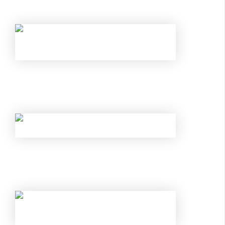
ОТКРЫТЬ ВКЛАД ПОД 25% В ИЮНЕ 2026
ГОДА
НОВЫЕ ЛИМИТЫ ПО КРЕДИТАМ С МАЯ
2026 ГОДА: КОМУ БАНКИ ТЕПЕРЬ
ГАРАНТИРОВАННО ОТКАЖУТ?
КАК ОБОЙТИ НОВЫЕ ЛИМИТЫ ЦБ И
ГАРАНТИРОВАННО ПОЛУЧИТЬ
ОДОБРЕНИЕ?