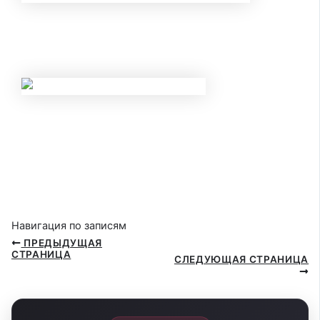
НОВЫЕ ЛИМИТЫ ПО КРЕДИТАМ С МАЯ
2026 ГОДА: КОМУ БАНКИ ТЕПЕРЬ
ГАРАНТИРОВАННО ОТКАЖУТ?
НОВЫЕ ПРАВИЛА КОНТРОЛЯ НАЛИЧНЫХ
С 20 МАЯ 2026 ГОДА: ЗА КАКИЕ
ПЕРЕВОДЫ И ПОПОЛНЕНИЯ КАРТ
ЗАБЛОКИРУЮТ СЧЕТ?
Навигация по записям
ПРЕДЫДУЩАЯ
СТРАНИЦА
СЛЕДУЮЩАЯ СТРАНИЦА